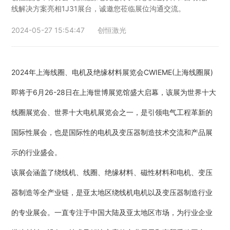
线解决方案亮相1J31展台，诚邀您莅临展位沟通交流。
行业动态
EM-Smart 系列
创恒激光双头双工位铁芯激光焊接机
电机定转子铁芯快速打样加工服务
水暖洁具行业
2024-05-27 15:54:47
创恒激光
新能源电机定转子铁芯激光焊接机
厨具五金行业
创恒激光阀芯焊接工作站
包装赋码及标机
2024年上海线圈、电机及绝缘材料展览会CWIEME(上海线圈展)
即将于6月26-28日在上海世博展览馆盛大启
幕，该展为世界十大
新能源汽车零配件激光焊接机
礼品定制
线圈展览会、世界十大电机展览会之一，是引领电气工程革新的
家电行业
国际性展会，也是国际性的电机
及变压器制造技术交流和产品展
模具制造行业中激光加工设备解决方案
示的行业盛会。
该展会涵盖了绕线机、线圈、绝缘材料、磁性材料和电机、变压
低压电气行业
器制造等全产业链，是亚太地区绕线机电机以及
变压器制造行业
的专业展会。一直专注于中国大陆及亚太地区市场，为行业企业