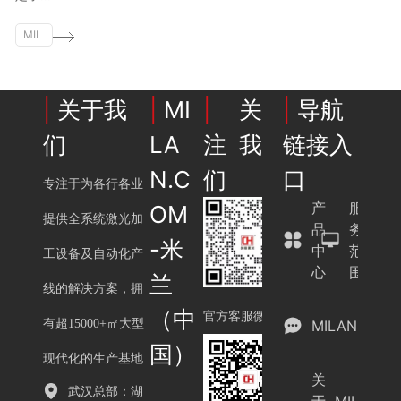
CO
MIL
M
AN.
CO
M
|
关于我
|
MI
|
关
|
导航
们
LA
注我
链接入
N.C
们
口
专注于为各行各业
产
服
OM
提供全系统激光加
品
务
-米
中
范
工设备及自动化产
心
围
兰
线的解决方案，拥
（中
官方客服微信
有超15000+㎡大型
MILAN.COM
国）
现代化的生产基地
关
武汉总部：湖
于
MILAN.C