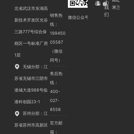
我
米兰（中
北省武汉市东湖高
们
销售热
微信公众号
新技术开发区光谷
线：
三路777号综合保
199450
05587
税区一号标准厂房
（微信
1层
同号）
无锡分部：江
售后热
苏省无锡市江阴市
线：
港城大道988号临
400-
027-
港科创园23-1
8558
苏州分部：江
官方邮
苏省苏州市高新区
箱：