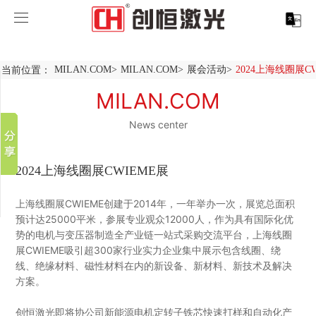
MILAN.COM
MILAN.COM
当前位置：
MILAN.COM
>
MILAN.COM
>
展会活动
>
2024上海线圈展C
分享到
产品中心
MILAN.COM
新浪微博
微信
News center
案例展示
MILAN.COM-米兰（中国）
百度贴吧
服务支持
激光切割系列
行业解决方案
光纤激光打标机
豆瓣
2024上海线圈展CWIEME展
QQ好友
关于创恒
激光焊接系列
客户案例
紫外线激光打标机
精密激光切割机
汽车行业激光智能解决方案
上海线圈展CWIEME创建于2014年，一年举办一次，展览总面积
预计达25000平米，参展专业观众12000人，作为具有国际化优
MILAN.COM
激光智能生产线
创客说
走进创恒
CO2激光打标机
大幅激光切割机
创恒激光CX-CE-1500手持焊接机_激光焊接机
轨道交通行业激光智能加工解决方案
势的电机与变压器制造全产业链一站式采购交流平台，上海线圈
展CWIEME吸引超300家行业实力企业集中展示包含线圈、绕
线、绝缘材料、磁性材料在内的新设备、新材料、新技术及解决
MILAN.COM-米兰（中国）
激光清洗系列
科技创恒
MILAN.COM
在线飞行激光打标机
管材激光切割机
创恒激光机械手臂激光焊接机
新能源电机定子铁芯激光焊接产线
水泵风机行业
方案。
底部导航
激光加工服务
加入创恒
展会活动
CX-3D系列激光打标机
电机定转子铁芯单工位激光焊接机
新能源电机转子铁芯自动检测压铆产线
创恒激光清洗机
眼镜行业
创恒激光即将协公司新能源电机定转子铁芯快速打样和自动化产