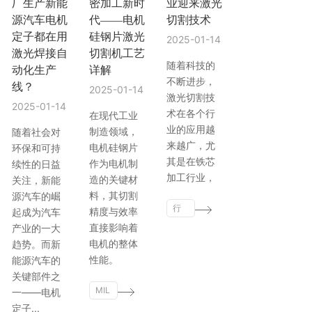
厂生产新能
密加工新时
业迎来激光
源汽车电机
代——电机
切割技术
定子都在用
硅钢片激光
2025-01-14
激光焊接自
切割机工艺
随着科技的
动化生产
详解
不断进步，
线？
2025-01-14
激光切割技
2025-01-14
术在各个行
在现代工业
业的应用越
制造领域，
随着社会对
来越广，尤
电机硅钢片
环保和可持
其是在铁芯
作为电机制
续性的日益
加工行业，
造的关键材
关注，新能
料，其切割
源汽车的崛
行
精度与效率
起成为汽车
业
直接影响着
产业的一大
动
电机的整体
趋势。而新
态
性能。
能源汽车的
关键部件之
MIL
一——电机
AN.
定子...