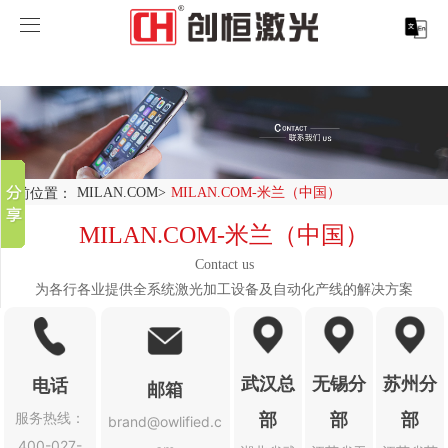
MILAN.COM
MILAN.COM
分享到
产品中心
新浪微博
微信
案例展示
MILAN.COM-米兰（中国）
当前位置：
MILAN.COM
>
MILAN.COM-米兰（中国）
百度贴吧
服务支持
激光切割系列
行业解决方案
光纤激光打标机
MILAN.COM-米兰（中国）
豆瓣
QQ好友
Contact us
关于创恒
激光焊接系列
客户案例
紫外线激光打标机
精密激光切割机
汽车行业激光智能解决方案
为各行各业提供全系统激光加工设备及自动化产线的解决方案
MILAN.COM
激光智能生产线
创客说
走进创恒
CO2激光打标机
大幅激光切割机
创恒激光CX-CE-1500手持焊接机_激光焊接机
轨道交通行业激光智能加工解决方案
武汉总
无锡分
苏州分
MILAN.COM-米兰（中国）
激光清洗系列
科技创恒
MILAN.COM
在线飞行激光打标机
管材激光切割机
创恒激光机械手臂激光焊接机
新能源电机定子铁芯激光焊接产线
水泵风机行业
电话
邮箱
部
部
部
服务热线：
brand@owlified.c
底部导航
激光加工服务
加入创恒
展会活动
CX-3D系列激光打标机
电机定转子铁芯单工位激光焊接机
新能源电机转子铁芯自动检测压铆产线
创恒激光清洗机
眼镜行业
400-027-