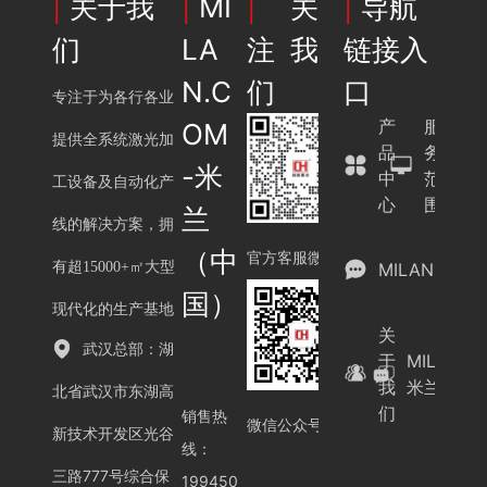
|
关于我
|
MI
|
关
|
导航
们
LA
注我
链接入
N.C
们
口
专注于为各行各业
产
服
OM
提供全系统激光加
品
务
-米
中
范
工设备及自动化产
心
围
兰
线的解决方案，拥
（中
官方客服微信
有超15000+㎡大型
MILAN.COM
国）
现代化的生产基地
关
武汉总部：湖
于
MILAN.C
我
米兰（中
北省武汉市东湖高
们
销售热
微信公众号
新技术开发区光谷
线：
三路777号综合保
199450