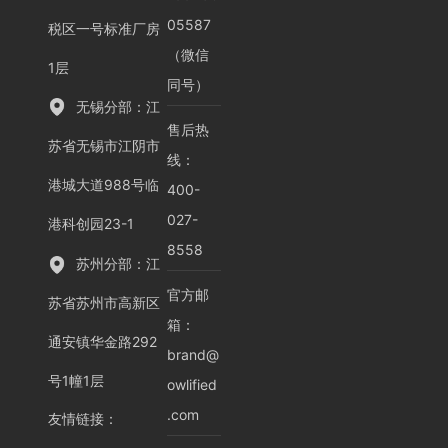
05587
税区一号标准厂房
（微信
1层
同号）
无锡分部：江
售后热
苏省无锡市江阴市
线：
港城大道988号临
400-
027-
港科创园23-1
8558
苏州分部：江
官方邮
苏省苏州市高新区
箱：
通安镇华金路292
brand@
号1幢1层
owlified
.com
友情链接
：