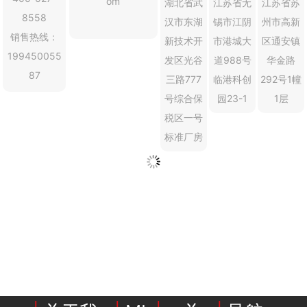
om
湖北省武
江苏省无
江苏省苏
8558
汉市东湖
锡市江阴
州市高新
行业动态
EM-Smart 系列
创恒激光双头双工位铁芯激光焊接机
电机定转子铁芯快速打样加工服务
水暖洁具行业
销售热线：
新技术开
市港城大
区通安镇
19945005
5
新能源电机定转子铁芯激光焊接机
厨具五金行业
发区光谷
道988号
华金路
87
三路777
临港科创
292号1幢
创恒激光阀芯焊接工作站
包装赋码及标机
号综合保
园23-1
1层
税区一号
新能源汽车零配件激光焊接机
礼品定制
标准厂房
家电行业
模具制造行业中激光加工设备解决方案
低压电气行业