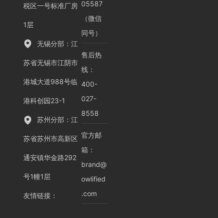
05587
税区一号标准厂房
（微信
1层
同号）
无锡分部：江
售后热
苏省无锡市江阴市
线：
港城大道988号临
400-
027-
港科创园23-1
8558
苏州分部：江
官方邮
苏省苏州市高新区
箱：
通安镇华金路292
brand@
号1幢1层
owlified
.com
友情链接
：