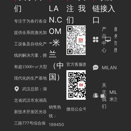
们
LA
注我
链接入
N.C
们
口
专注于为各行各业
产
服
OM
提供全系统激光加
品
务
-米
中
范
工设备及自动化产
心
围
兰
线的解决方案，拥
（中
官方客服微信
有超15000+㎡大型
MILAN.COM
国）
现代化的生产基地
关
武汉总部：湖
于
MILAN.C
我
米兰（中
北省武汉市东湖高
们
销售热
微信公众号
新技术开发区光谷
线：
三路777号综合保
199450