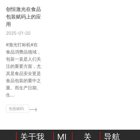
创恒激光在食品
行业动态
EM-Smart 系列
创恒激光双头双工位铁芯激光焊接机
电机定转子铁芯快速打样加工服务
水暖洁具行业
包装赋码上的应
用
新能源电机定转子铁芯激光焊接机
厨具五金行业
2025-01-20
创恒激光阀芯焊接工作站
包装赋码及标机
#激光打标机#在
食品消费品领域，
包装一直是人们关
新能源汽车零配件激光焊接机
礼品定制
注的重要方面，尤
其是食品安全更是
家电行业
食品包装的重中之
重。而生产日期、
模具制造行业中激光加工设备解决方案
生...
低压电气行业
包装赋码
及标机
|
关于我
|
MI
|
关
|
导航