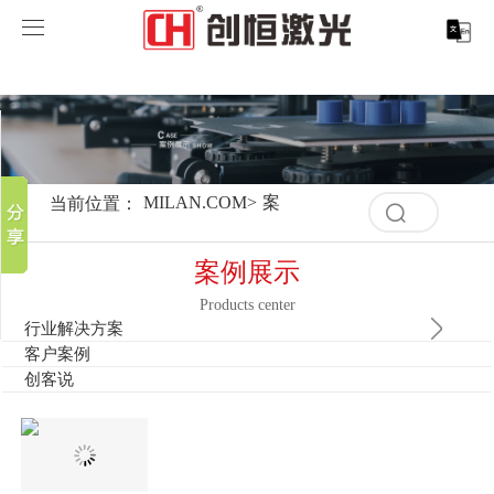
MILAN.COM
MILAN.COM
分享到
产品中心
新浪微博
微信
案例展示
MILAN.COM-米兰（中国）
当前位置：
MILAN.COM
>
案例展示
>
行业解决方案
>
包
清
百度贴吧
空
服务支持
激光切割系列
行业解决方案
光纤激光打标机
豆瓣
记
案例展示
录
QQ好友
取消
历
Products center
关于创恒
激光焊接系列
客户案例
紫外线激光打标机
精密激光切割机
汽车行业激光智能解决方案
史
行业解决方案
清
记
客户案例
空
MILAN.COM
激光智能生产线
创客说
走进创恒
CO2激光打标机
大幅激光切割机
创恒激光CX-CE-1500手持焊接机_激光焊接机
轨道交通行业激光智能加工解决方案
录
创客说
记
录
MILAN.COM-米兰（中国）
激光清洗系列
科技创恒
MILAN.COM
在线飞行激光打标机
管材激光切割机
创恒激光机械手臂激光焊接机
新能源电机定子铁芯激光焊接产线
水泵风机行业
历
史
记
底部导航
激光加工服务
加入创恒
展会活动
CX-3D系列激光打标机
电机定转子铁芯单工位激光焊接机
新能源电机转子铁芯自动检测压铆产线
创恒激光清洗机
眼镜行业
录