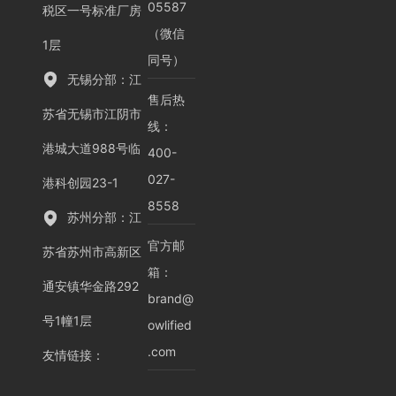
05587
税区一号标准厂房
（微信
1层
同号）
无锡分部：江
售后热
苏省无锡市江阴市
线：
港城大道988号临
400-
027-
港科创园23-1
8558
苏州分部：江
官方邮
苏省苏州市高新区
箱：
通安镇华金路292
brand@
号1幢1层
owlified
.com
友情链接
：