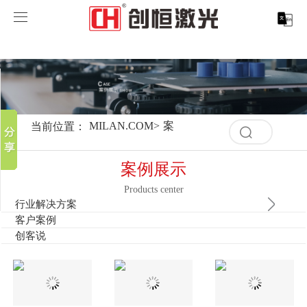
MILAN.COM
MILAN.COM
分享到
产品中心
新浪微博
微信
案例展示
MILAN.COM-米兰（中国）
当前位置：
MILAN.COM
>
案例展示
>
行业解决方案
>
家
清
百度贴吧
空
服务支持
激光切割系列
行业解决方案
光纤激光打标机
豆瓣
记
案例展示
录
QQ好友
取消
历
Products center
关于创恒
激光焊接系列
客户案例
紫外线激光打标机
精密激光切割机
汽车行业激光智能解决方案
史
行业解决方案
清
记
客户案例
空
MILAN.COM
激光智能生产线
创客说
走进创恒
CO2激光打标机
大幅激光切割机
创恒激光CX-CE-1500手持焊接机_激光焊接机
轨道交通行业激光智能加工解决方案
录
创客说
记
录
MILAN.COM-米兰（中国）
激光清洗系列
科技创恒
MILAN.COM
在线飞行激光打标机
管材激光切割机
创恒激光机械手臂激光焊接机
新能源电机定子铁芯激光焊接产线
水泵风机行业
历
史
记
底部导航
激光加工服务
加入创恒
展会活动
CX-3D系列激光打标机
电机定转子铁芯单工位激光焊接机
新能源电机转子铁芯自动检测压铆产线
创恒激光清洗机
眼镜行业
录