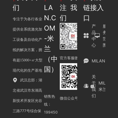
们
LA
注我
链接入
N.C
们
口
专注于为各行各业
产
服
OM
提供全系统激光加
品
务
-米
中
范
工设备及自动化产
心
围
兰
线的解决方案，拥
（中
官方客服微信
有超15000+㎡大型
MILAN.COM
国）
现代化的生产基地
关
武汉总部：湖
于
MILAN.C
我
米兰（中
北省武汉市东湖高
们
销售热
微信公众号
新技术开发区光谷
线：
三路777号综合保
199450