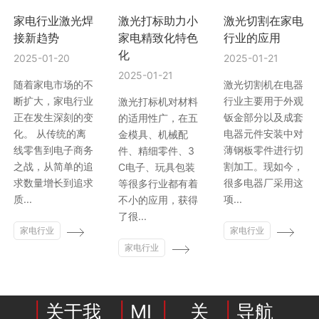
家电行业激光焊
激光打标助力小
激光切割在家电
行业动态
EM-Smart 系列
创恒激光双头双工位铁芯激光焊接机
电机定转子铁芯快速打样加工服务
水暖洁具行业
接新趋势
家电精致化特色
行业的应用
化
2025-01-20
2025-01-21
新能源电机定转子铁芯激光焊接机
厨具五金行业
2025-01-21
随着家电市场的不
激光切割机在电器
创恒激光阀芯焊接工作站
包装赋码及标机
断扩大，家电行业
行业主要用于外观
激光打标机对材料
正在发生深刻的变
钣金部分以及成套
的适用性广，在五
化。 从传统的离
电器元件安装中对
金模具、机械配
新能源汽车零配件激光焊接机
礼品定制
线零售到电子商务
薄钢板零件进行切
件、精细零件、3
之战，从简单的追
割加工。现如今，
C电子、玩具包装
家电行业
求数量增长到追求
很多电器厂采用这
等很多行业都有着
质...
项...
不小的应用，获得
模具制造行业中激光加工设备解决方案
了很...
家电行业
家电行业
低压电气行业
家电行业
|
关于我
|
MI
|
关
|
导航