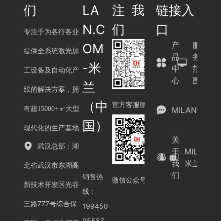
们
LA
注我
链接入
N.C
们
口
专注于为各行各业
产
服
OM
提供全系统激光加
品
务
-米
中
范
工设备及自动化产
心
围
兰
线的解决方案，拥
（中
官方客服微信
有超15000+㎡大型
MILAN.COM
国）
现代化的生产基地
关
武汉总部：湖
于
MILAN.C
我
米兰（中
北省武汉市东湖高
们
销售热
微信公众号
新技术开发区光谷
线：
三路777号综合保
199450
05587