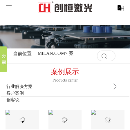
MILAN.COM
MILAN.COM
分享到
产品中心
新浪微博
微信
案例展示
MILAN.COM-米兰（中国）
当前位置：
MILAN.COM
>
案例展示
>
行业解决方案
>
眼
清
百度贴吧
空
服务支持
激光切割系列
行业解决方案
光纤激光打标机
豆瓣
记
案例展示
录
QQ好友
取消
历
Products center
关于创恒
激光焊接系列
客户案例
紫外线激光打标机
精密激光切割机
汽车行业激光智能解决方案
史
行业解决方案
清
记
客户案例
空
MILAN.COM
激光智能生产线
创客说
走进创恒
CO2激光打标机
大幅激光切割机
创恒激光CX-CE-1500手持焊接机_激光焊接机
轨道交通行业激光智能加工解决方案
录
创客说
记
录
MILAN.COM-米兰（中国）
激光清洗系列
科技创恒
MILAN.COM
在线飞行激光打标机
管材激光切割机
创恒激光机械手臂激光焊接机
新能源电机定子铁芯激光焊接产线
水泵风机行业
历
史
记
底部导航
激光加工服务
加入创恒
展会活动
CX-3D系列激光打标机
电机定转子铁芯单工位激光焊接机
新能源电机转子铁芯自动检测压铆产线
创恒激光清洗机
眼镜行业
录