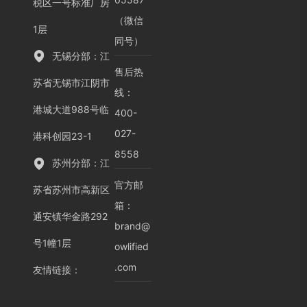
税区一号标准厂房
（微信
1层
同号）
无锡分部：江
售后热
苏省无锡市江阴市
线：
港城大道988号临
400-
027-
港科创园23-1
8558
苏州分部：江
官方邮
苏省苏州市高新区
箱：
通安镇华金路292
brand@
号1幢1层
owlified
.com
友情链接
：