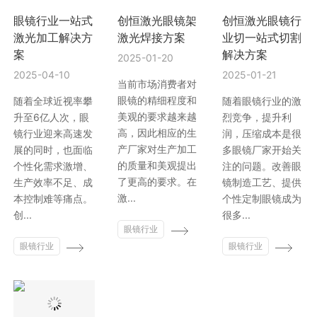
眼镜行业一站式
创恒激光眼镜架
创恒激光眼镜行
行业动态
EM-Smart 系列
创恒激光双头双工位铁芯激光焊接机
电机定转子铁芯快速打样加工服务
水暖洁具行业
激光加工解决方
激光焊接方案
业切一站式切割
案
解决方案
2025-01-20
新能源电机定转子铁芯激光焊接机
厨具五金行业
2025-04-10
2025-01-21
当前市场消费者对
创恒激光阀芯焊接工作站
包装赋码及标机
眼镜的精细程度和
随着全球近视率攀
随着眼镜行业的激
美观的要求越来越
升至6亿人次，眼
烈竞争，提升利
高，因此相应的生
镜行业迎来高速发
润，压缩成本是很
新能源汽车零配件激光焊接机
礼品定制
产厂家对生产加工
展的同时，也面临
多眼镜厂家开始关
的质量和美观提出
个性化需求激增、
注的问题。改善眼
家电行业
了更高的要求。在
生产效率不足、成
镜制造工艺、提供
激...
本控制难等痛点。
个性定制眼镜成为
模具制造行业中激光加工设备解决方案
创...
很多...
眼镜行业
低压电气行业
眼镜行业
眼镜行业