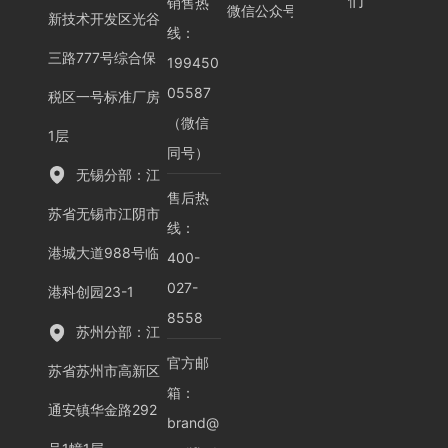
们
销售热
微信公众号
新技术开发区光谷
线：
三路777号综合保
199450
05587
税区一号标准厂房
（微信
1层
同号）
无锡分部：江
售后热
苏省无锡市江阴市
线：
港城大道988号临
400-
027-
港科创园23-1
8558
苏州分部：江
官方邮
苏省苏州市高新区
箱：
通安镇华金路292
brand@