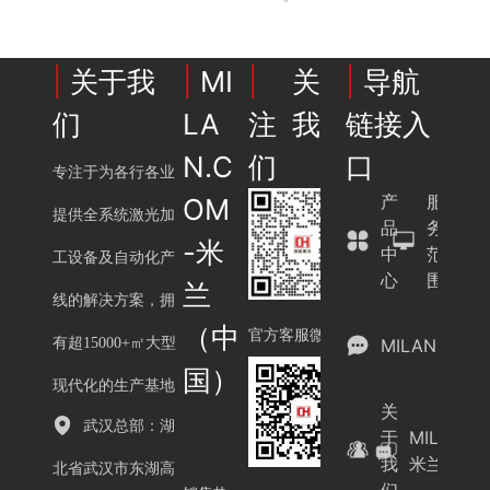
|
关于我
|
MI
|
关
|
导航
们
LA
注我
链接入
N.C
们
口
专注于为各行各业
产
服
OM
提供全系统激光加
品
务
-米
中
范
工设备及自动化产
心
围
兰
线的解决方案，拥
（中
官方客服微信
有超15000+㎡大型
MILAN.COM
国）
现代化的生产基地
关
武汉总部：湖
于
MILAN.C
我
米兰（中
北省武汉市东湖高