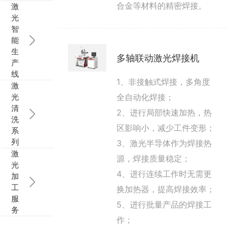
合金等材料的精密焊接。
激
光
智
能
生
多轴联动激光焊接机
产
线
1、非接触式焊接，多角度
激
光
全自动化焊接；
清
2、进行局部快速加热，热
洗
区影响小，减少工件变形；
系
列
3、激光半导体作为焊接热
激
源，焊接质量稳定；
光
4、进行连续工作时无需更
加
工
换加热器，提高焊接效率；
服
5、进行批量产品的焊接工
务
作；