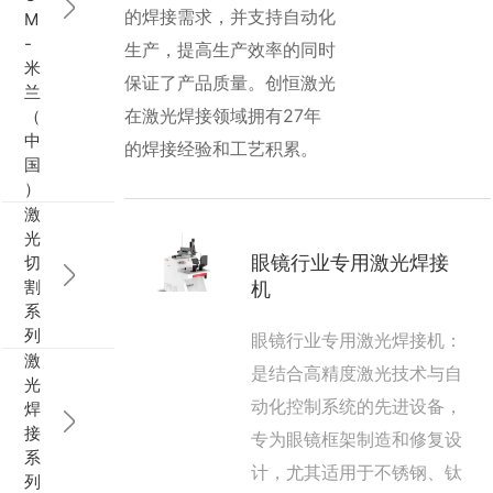
的焊接需求，并支持自动化
M
行业动态
EM-Smart 系列
创恒激光双头双工位铁芯激光焊接机
电机定转子铁芯快速打样加工服务
水暖洁具行业
-
生产，提高生产效率的同时
米
保证了产品质量。创恒激光
兰
新能源电机定转子铁芯激光焊接机
厨具五金行业
在激光焊接领域拥有27年
（
中
的焊接经验和工艺积累。
创恒激光阀芯焊接工作站
包装赋码及标机
国
）
新能源汽车零配件激光焊接机
礼品定制
激
光
切
眼镜行业专用激光焊接
家电行业
割
机
系
模具制造行业中激光加工设备解决方案
列
眼镜行业专用激光焊接机：
激
是结合高精度激光技术与自
低压电气行业
光
动化控制系统的先进设备，
焊
接
专为眼镜框架制造和修复设
系
计，尤其适用于不锈钢、钛
列