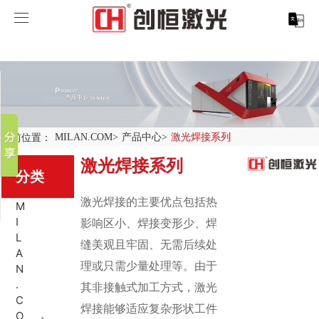
MILAN.COM
MILAN.COM
分享到
产品中心
新浪微博
微信
案例展示
MILAN.COM-米兰（中国）
当前位置：
MILAN.COM
>
产品中心
>
激光焊接系列
百度贴吧
激光焊接系列
服务支持
激光切割系列
行业解决方案
光纤激光打标机
豆瓣
分类
QQ好友
关于创恒
激光焊接系列
客户案例
紫外线激光打标机
精密激光切割机
汽车行业激光智能解决方案
激光焊接的主要优点包括热
M
I
影响区小、焊接变形少、焊
MILAN.COM
激光智能生产线
创客说
走进创恒
CO2激光打标机
大幅激光切割机
创恒激光CX-CE-1500手持焊接机_激光焊接机
轨道交通行业激光智能加工解决方案
L
缝美观且牢固、无需后续处
A
理或只需少量处理等。由于
N
MILAN.COM-米兰（中国）
激光清洗系列
科技创恒
MILAN.COM
在线飞行激光打标机
管材激光切割机
创恒激光机械手臂激光焊接机
新能源电机定子铁芯激光焊接产线
水泵风机行业
.
其非接触式加工方式，激光
C
焊接能够适应复杂形状工件
底部导航
激光加工服务
加入创恒
展会活动
CX-3D系列激光打标机
电机定转子铁芯单工位激光焊接机
新能源电机转子铁芯自动检测压铆产线
创恒激光清洗机
眼镜行业
O