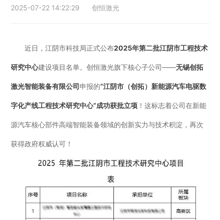
2025-07-22 14:22:29
创恒激光
行业动态
EM-Smart 系列
创恒激光双头双工位铁芯激光焊接机
电机定转子铁芯快速打样加工服务
水暖洁具行业
新能源电机定转子铁芯激光焊接机
厨具五金行业
近日，江阴市科技局正式公布
2025年第二批江阴市工程技术
研究中心
建设项目名单。创恒激光旗下核心子公司——
无锡创拓
创恒激光阀芯焊接工作站
包装赋码及标机
激光智能装备有限公司
申报的
“江阴市（创拓）新能源汽车电驱数
新能源汽车零配件激光焊接机
礼品定制
字化产线工程技术研究中心”成功获批立项
！这标志着公司在新能
家电行业
源汽车核心部件高端智能装备领域的创新实力与技术积淀，再次
模具制造行业中激光加工设备解决方案
获得政府权威认可！
低压电气行业