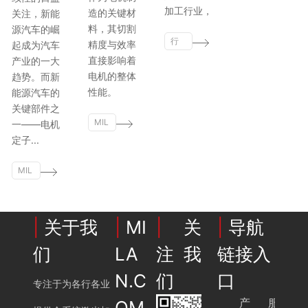
加工行业，
造的关键材
关注，新能
料，其切割
源汽车的崛
行
精度与效率
起成为汽车
业
直接影响着
产业的一大
动
电机的整体
趋势。而新
态
性能。
能源汽车的
关键部件之
MIL
一——电机
AN.
定子...
CO
MIL
M
AN.
CO
M
|
关于我
|
MI
|
关
|
导航
们
LA
注我
链接入
N.C
们
口
专注于为各行各业
产
服
OM