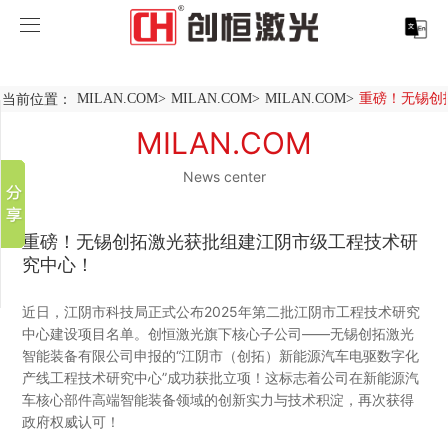
MILAN.COM
MILAN.COM
当前位置：
MILAN.COM
>
MILAN.COM
>
MILAN.COM
>
重磅！无锡创拓
分享到
产品中心
MILAN.COM
新浪微博
微信
News center
案例展示
MILAN.COM-米兰（中国）
百度贴吧
服务支持
激光切割系列
行业解决方案
光纤激光打标机
豆瓣
重磅！无锡创拓激光获批组建江阴市级工程技术研
QQ好友
究中心！
关于创恒
激光焊接系列
客户案例
紫外线激光打标机
精密激光切割机
汽车行业激光智能解决方案
近日，江阴市科技局正式公布2025年第二批江阴市工程技术研究
MILAN.COM
激光智能生产线
创客说
走进创恒
CO2激光打标机
大幅激光切割机
创恒激光CX-CE-1500手持焊接机_激光焊接机
轨道交通行业激光智能加工解决方案
中心建设项目名单。创恒激光旗下核心子公司——无锡创拓激光
智能装备有限公司申报的“江阴市（创拓）新能源汽车电驱数字化
产线工程技术研究中心”成功获批立项！这标志着公司在新能源汽
MILAN.COM-米兰（中国）
激光清洗系列
科技创恒
MILAN.COM
在线飞行激光打标机
管材激光切割机
创恒激光机械手臂激光焊接机
新能源电机定子铁芯激光焊接产线
水泵风机行业
车核心部件高端智能装备领域的创新实力与技术积淀，再次获得
政府权威认可！
底部导航
激光加工服务
加入创恒
展会活动
CX-3D系列激光打标机
电机定转子铁芯单工位激光焊接机
新能源电机转子铁芯自动检测压铆产线
创恒激光清洗机
眼镜行业