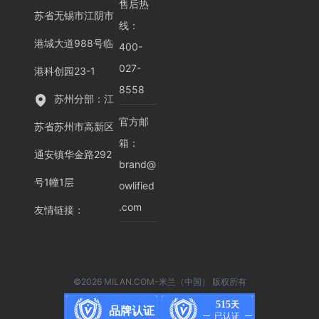
售后热
苏省无锡市江阴市
线：
港城大道988号临
400-
027-
港科创园23-1
8558
苏州分部：江
官方邮
苏省苏州市高新区
箱：
通安镇华金路292
brand@
号1幢1层
owlified
.com
友情链接
：
©2026 MILAN.COM-米兰（中国） 版权所有
515
天
品牌认证
已认证