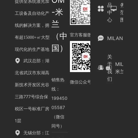
提供全系统激光加
品
务
-米
中
范
工设备及自动化产
心
围
兰
线的解决方案，拥
（中
官方客服微信
有超15000+㎡大型
MILAN.COM
国）
现代化的生产基地
关
武汉总部：湖
于
MILAN.C
我
米兰（中
北省武汉市东湖高
们
销售热
微信公众号
新技术开发区光谷
线：
三路777号综合保
199450
05587
税区一号标准厂房
（微信
1层
同号）
无锡分部：江