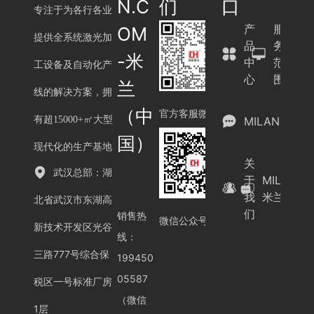
N.C
们
口
专注于为各行各业
产
服
OM
提供全系统激光加
品
务
-米
中
范
工设备及自动化产
心
围
兰
线的解决方案，拥
（中
官方客服微信
有超15000+㎡大型
MILAN.COM
国）
现代化的生产基地
关
武汉总部：湖
于
MILAN.C
我
米兰（中
北省武汉市东湖高
们
销售热
微信公众号
新技术开发区光谷
线：
三路777号综合保
199450
05587
税区一号标准厂房
（微信
1层