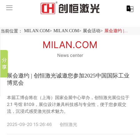
MILAN.COM
MILAN.COM
当前位置：
MILAN.COM
>
MILAN.COM
>
展会活动
>
展会邀约 |...
分享到
产品中心
MILAN.COM
新浪微博
微信
News center
案例展示
MILAN.COM-米兰（中国）
百度贴吧
服务支持
激光切割系列
行业解决方案
光纤激光打标机
豆瓣
展会邀约 | 创恒激光诚邀您参加2025中国国际工业
QQ好友
博览会
关于创恒
激光焊接系列
客户案例
紫外线激光打标机
精密激光切割机
汽车行业激光智能解决方案
本届工博会将在（上海）国家会展中心举办，创恒激光展位位于
MILAN.COM
激光智能生产线
创客说
走进创恒
CO2激光打标机
大幅激光切割机
创恒激光CX-CE-1500手持焊接机_激光焊接机
轨道交通行业激光智能加工解决方案
2.1 号馆 B109，展位设计兼具科技感与专业性，便于您参观交
流，沉浸式感受激光技术魅力。
MILAN.COM-米兰（中国）
激光清洗系列
科技创恒
MILAN.COM
在线飞行激光打标机
管材激光切割机
创恒激光机械手臂激光焊接机
新能源电机定子铁芯激光焊接产线
水泵风机行业
2025-09-20 15:26:46
创恒激光
底部导航
激光加工服务
加入创恒
展会活动
CX-3D系列激光打标机
电机定转子铁芯单工位激光焊接机
新能源电机转子铁芯自动检测压铆产线
创恒激光清洗机
眼镜行业