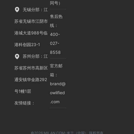
同号）
无锡分部：江
售后热
苏省无锡市江阴市
线：
港城大道988号临
400-
027-
港科创园23-1
8558
苏州分部：江
官方邮
苏省苏州市高新区
箱：
通安镇华金路292
brand@
号1幢1层
owlified
.com
友情链接
：
©2026 MILAN.COM-米兰（中国） 版权所有