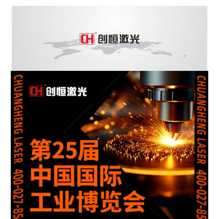
行业动态
EM-Smart 系列
创恒激光双头双工位铁芯激光焊接机
电机定转子铁芯快速打样加工服务
水暖洁具行业
新能源电机定转子铁芯激光焊接机
厨具五金行业
创恒激光阀芯焊接工作站
包装赋码及标机
新能源汽车零配件激光焊接机
礼品定制
家电行业
模具制造行业中激光加工设备解决方案
低压电气行业