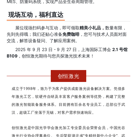
MES、防重码系统，实现产品全生命周期管理。
现场互动，福利直达
展位现场扫码参与互动，即可领取
精美小礼品，
数量有限，
先到先得哦
；
我们还贴心准备
免
费咖啡
，您可与技术人员面对面
交流，解答设备疑问、了解应用案例。
2025 年 9 月 23 日 - 9 月 27 日，上海国际工博
会
2.1 号馆 
B109
，创恒激光期待与您共探激光技术未来！
创恒激光
成立于1998年，致力于为客户提供成套激光设备解决方案。凭借多
年激光工艺，软硬件自研及丰富客户服务案例等优势，构建了完整
的激光智能装备服务体系。目前拥有百余名专业员工，总部位于武
汉，超级工厂坐落于无锡
，对客户需求快速响应。
创恒激光是中国光学学会激光加工专业委员会荣誉会员，中国光谷
激光行业协会理事单位。 先后荣获湖北省“专精特新中小企业”、武