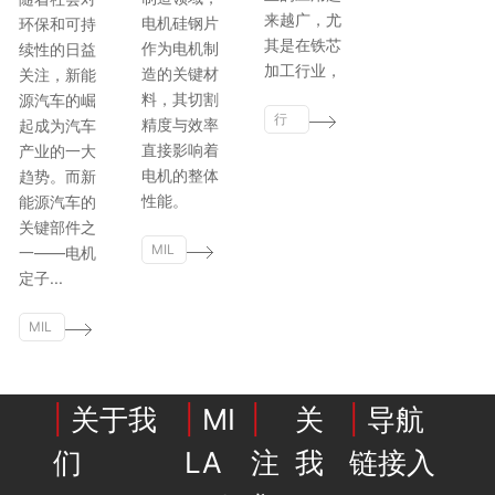
来越广，尤
电机硅钢片
环保和可持
其是在铁芯
作为电机制
续性的日益
加工行业，
造的关键材
关注，新能
料，其切割
源汽车的崛
行
精度与效率
起成为汽车
业
直接影响着
产业的一大
动
电机的整体
趋势。而新
态
性能。
能源汽车的
关键部件之
MIL
一——电机
AN.
定子...
CO
MIL
M
AN.
CO
M
|
关于我
|
MI
|
关
|
导航
们
LA
注我
链接入