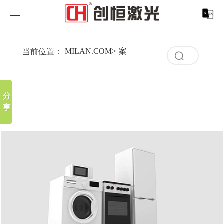
MILAN.COM
MILAN.COM
当前位置：
MILAN.COM
>
案例展示
>
行业解决方案
>
家
分享到
清
产品中心
空
新浪微博
记
录
微信
案例展示
MILAN.COM-米兰（中国）
取消
历
百度贴吧
史
清
服务支持
激光切割系列
行业解决方案
光纤激光打标机
记
豆瓣
空
录
QQ好友
记
关于创恒
激光焊接系列
客户案例
紫外线激光打标机
精密激光切割机
汽车行业激光智能解决方案
录
历
史
MILAN.COM
激光智能生产线
创客说
走进创恒
CO2激光打标机
大幅激光切割机
创恒激光CX-CE-1500手持焊接机_激光焊接机
轨道交通行业激光智能加工解决方案
记
录
MILAN.COM-米兰（中国）
激光清洗系列
科技创恒
MILAN.COM
在线飞行激光打标机
管材激光切割机
创恒激光机械手臂激光焊接机
新能源电机定子铁芯激光焊接产线
水泵风机行业
底部导航
激光加工服务
加入创恒
展会活动
CX-3D系列激光打标机
电机定转子铁芯单工位激光焊接机
新能源电机转子铁芯自动检测压铆产线
创恒激光清洗机
眼镜行业