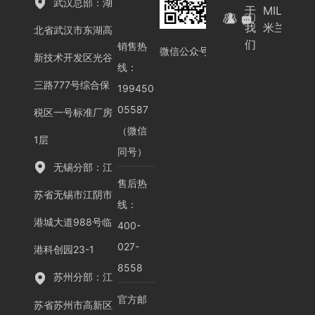
武汉总部：湖
于
MILAN.C
我
米兰（中
北省武汉市东湖高
们
销售热
微信公众号
新技术开发区光谷
线：
三路777号综合保
199450
05587
税区一号标准厂房
（微信
1层
同号）
无锡分部：江
售后热
苏省无锡市江阴市
线：
港城大道988号临
400-
027-
港科创园23-1
8558
苏州分部：江
官方邮
苏省苏州市高新区