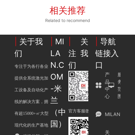
相关推荐
Related to recommend
|
关于我
|
MI
|
关
|
导航
们
LA
注我
链接入
N.C
们
口
专注于为各行各业
产
服
OM
提供全系统激光加
品
务
-米
中
范
工设备及自动化产
心
围
兰
线的解决方案，拥
（中
官方客服微信
有超15000+㎡大型
MILAN.COM
国）
现代化的生产基地
关