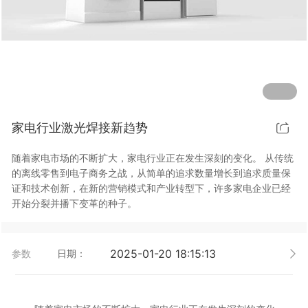
行业动态
EM-Smart 系列
创恒激光双头双工位铁芯激光焊接机
电机定转子铁芯快速打样加工服务
水暖洁具行业
新能源电机定转子铁芯激光焊接机
厨具五金行业
创恒激光阀芯焊接工作站
包装赋码及标机
家电行业激光焊接新趋势
新能源汽车零配件激光焊接机
礼品定制
随着家电市场的不断扩大，家电行业正在发生深刻的变化。 从传统
家电行业
的离线零售到电子商务之战，从简单的追求数量增长到追求质量保
证和技术创新，在新的营销模式和产业转型下，许多家电企业已经
模具制造行业中激光加工设备解决方案
开始分裂并播下变革的种子。
低压电气行业
2025-01-20 18:15:13
参数
日期：