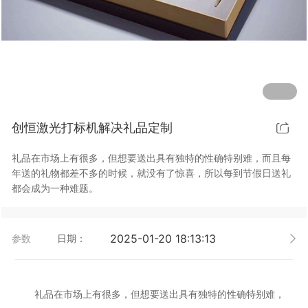
行业动态
EM-Smart 系列
创恒激光双头双工位铁芯激光焊接机
电机定转子铁芯快速打样加工服务
水暖洁具行业
新能源电机定转子铁芯激光焊接机
厨具五金行业
创恒激光阀芯焊接工作站
包装赋码及标机
创恒激光打标机解决礼品定制
新能源汽车零配件激光焊接机
礼品定制
礼品在市场上有很多，但想要送出具有独特的性确特别难，而且每
家电行业
年送的礼物都差不多的时候，就没有了惊喜，所以每到节假日送礼
都会成为一种难题。
模具制造行业中激光加工设备解决方案
低压电气行业
2025-01-20 18:13:13
参数
日期：
礼品在市场上有很多，但想要送出具有独特的性确特别难，