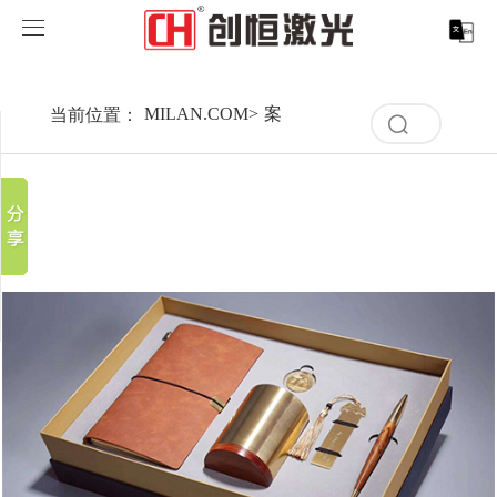
MILAN.COM
MILAN.COM
当前位置：
MILAN.COM
>
案例展示
>
行业解决方案
>
礼
分享到
清
产品中心
空
新浪微博
记
录
微信
案例展示
MILAN.COM-米兰（中国）
取消
历
百度贴吧
史
清
服务支持
激光切割系列
行业解决方案
光纤激光打标机
记
豆瓣
空
录
QQ好友
记
关于创恒
激光焊接系列
客户案例
紫外线激光打标机
精密激光切割机
汽车行业激光智能解决方案
录
历
史
MILAN.COM
激光智能生产线
创客说
走进创恒
CO2激光打标机
大幅激光切割机
创恒激光CX-CE-1500手持焊接机_激光焊接机
轨道交通行业激光智能加工解决方案
记
录
MILAN.COM-米兰（中国）
激光清洗系列
科技创恒
MILAN.COM
在线飞行激光打标机
管材激光切割机
创恒激光机械手臂激光焊接机
新能源电机定子铁芯激光焊接产线
水泵风机行业
底部导航
激光加工服务
加入创恒
展会活动
CX-3D系列激光打标机
电机定转子铁芯单工位激光焊接机
新能源电机转子铁芯自动检测压铆产线
创恒激光清洗机
眼镜行业