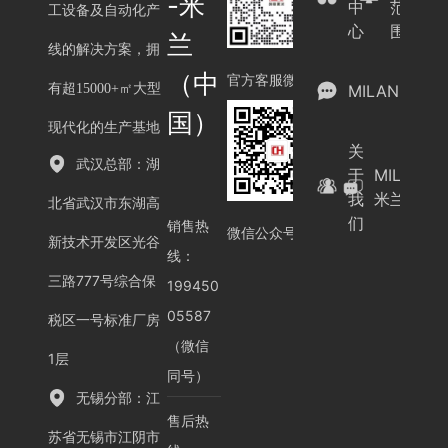
-米
中
范
工设备及自动化产
心
围
兰
线的解决方案，拥
（中
官方客服微信
有超15000+㎡大型
MILAN.COM
国）
现代化的生产基地
关
武汉总部：湖
于
MILAN.C
我
米兰（中
北省武汉市东湖高
们
销售热
微信公众号
新技术开发区光谷
线：
三路777号综合保
199450
05587
税区一号标准厂房
（微信
1层
同号）
无锡分部：江
售后热
苏省无锡市江阴市